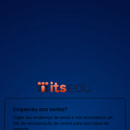
Esqueceu sua senha?
Digite seu endereço de email e nós enviaremos um
link de recuperação de senha para sua caixa de
entrada.